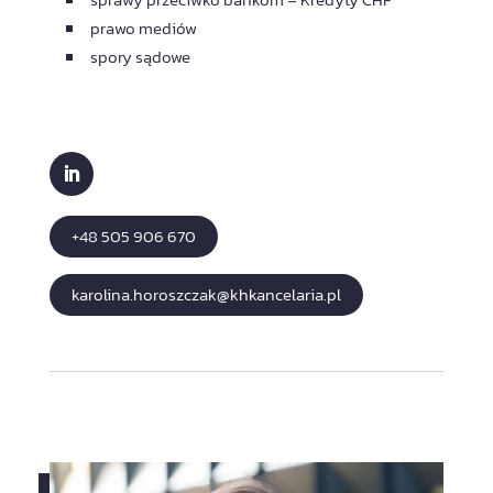
prawo mediów
spory sądowe
+48 505 906 670
karolina.horoszczak@khkancelaria.pl