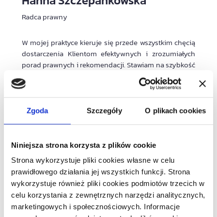
Hanna Szczepankowska
Radca prawny
W mojej praktyce kieruje się przede wszystkim chęcią
dostarczenia Klientom efektywnych i zrozumiałych
porad prawnych i rekomendacji. Stawiam na szybkość
działania, operacyjne rozwiązania i skracanie
dystansu z Klientami.
Kilkuletnie doświadczenie zawodowe zdobywałam
Zgoda
Szczegóły
O plikach cookies
pracując dla spółek deweloperskich i generalnego
wykonawcy, a także we wrocławskich kancelariach. W
ramach swojej praktyki zawodowej prowadziłam
Niniejsza strona korzysta z plików cookie
procesy inwestycyjne, doradzałam przy
komercjalizacji powierzchni handlowych oraz
Strona wykorzystuje pliki cookies własne w celu
pomagałam przedsiębiorcom w ich bieżącej
prawidłowego działania jej wszystkich funkcji. Strona
działalności.
wykorzystuje również pliki cookies podmiotów trzecich w
celu korzystania z zewnętrznych narzędzi analitycznych,
Specjalizacje:
marketingowych i społecznościowych. Informacje