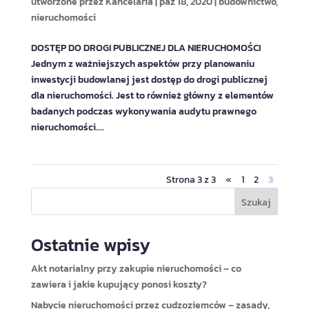
utworzone przez
Kancelaria
|
paź 18, 2020
|
budownictwo
,
nieruchomości
DOSTĘP DO DROGI PUBLICZNEJ DLA NIERUCHOMOŚCI
Jednym z ważniejszych aspektów przy planowaniu
inwestycji budowlanej jest dostęp do drogi publicznej
dla nieruchomości. Jest to również główny z elementów
badanych podczas wykonywania audytu prawnego
nieruchomości....
Strona 3 z 3
«
1
2
3
Szukaj
Ostatnie wpisy
Akt notarialny przy zakupie nieruchomości – co
zawiera i jakie kupujący ponosi koszty?
Nabycie nieruchomości przez cudzoziemców – zasady,