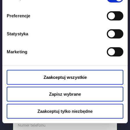
Kancelaria Radcy Prawnego Hanna Szczepankowska
NIP 973 -10-00-700, REGON 385256014
Preferencje
Obserwuj nas:
Statystyka
Marketing
Napisz do nas:
Zaakceptuj wszystkie
Zapisz wybrane
Zaakceptuj tylko niezbędne