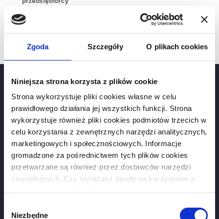
przedsiębiorcy
Służebność przesyłu
Umowa deweloperska
Zgoda
Szczegóły
O plikach cookies
Niniejsza strona korzysta z plików cookie
Strona wykorzystuje pliki cookies własne w celu
Kontakt:
prawidłowego działania jej wszystkich funkcji. Strona
wykorzystuje również pliki cookies podmiotów trzecich w
+48 505 906 670
celu korzystania z zewnętrznych narzędzi analitycznych,
+48 509 641 175
marketingowych i społecznościowych. Informacje
gromadzone za pośrednictwem tych plików cookies
biuro@khkancelaria.pl
przetwarzane są również przez dostawców narzędzi
zewnętrznych. Czy wyrażasz zgodę na korzystanie z
Dane kancelarii:
innych niż niezbędne plików cookies na zasadach
Kancelaria Radcy Prawnego Karolina Horoszczak
opisanych w
polityce prywatności
?
Wybór
NIP 877-14-55-725, REGON 302854040
Niezbędne
zgody