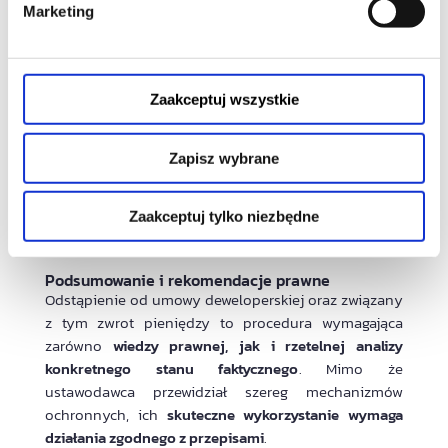
Marketing
doręczone osobiście z uzyskaniem pisemnego
potwierdzenia przyjęcia.
3. Powiadomienie banku prowadzącego rachunek
powierniczy
Zaakceptuj wszystkie
Dla zabezpieczenia interesów nabywcy
zaleca się
Zapisz wybrane
gromadzenie wszelkiej dokumentacji
związanej z
umową, komunikacją z deweloperem i bankiem, a
także dowodów uzasadniających odstąpienie od
Zaakceptuj tylko niezbędne
umowy deweloperskiej.
Podsumowanie i rekomendacje prawne
Odstąpienie od umowy deweloperskiej oraz związany
z tym zwrot pieniędzy to procedura wymagająca
zarówno
wiedzy prawnej, jak i rzetelnej analizy
konkretnego stanu faktycznego
. Mimo że
ustawodawca przewidział szereg mechanizmów
ochronnych, ich
skuteczne wykorzystanie wymaga
działania zgodnego z przepisami
.