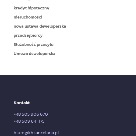
kredyt hipoteczny
nieruchomości
nowa ustawa deweloperska
przedsiębiorcy
Służebność przesyłu
Umowa deweloperska
Kontakt:
+48 505 906 670
+48 509 641 175
biuro@khkancelaria.pl