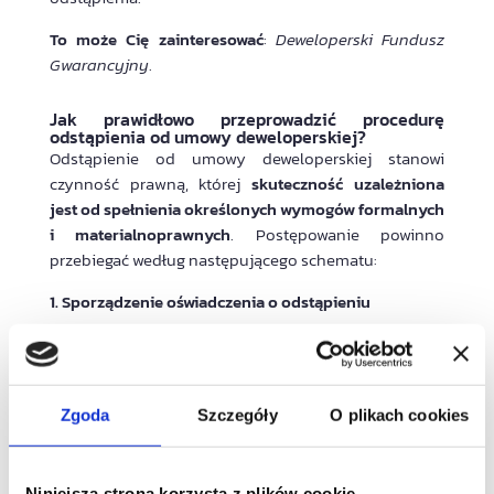
To może Cię zainteresować
:
Deweloperski Fundusz
Gwarancyjny
.
Jak prawidłowo przeprowadzić procedurę
odstąpienia od umowy deweloperskiej?
Odstąpienie od umowy deweloperskiej stanowi
czynność prawną, której
skuteczność uzależniona
jest od spełnienia określonych wymogów formalnych
i materialnoprawnych
. Postępowanie powinno
przebiegać według następującego schematu:
1. Sporządzenie oświadczenia o odstąpieniu
Pierwszym krokiem jest przygotowanie
formalnego
oświadczenia
o odstąpieniu od umowy
deweloperskiej. Dokument ten musi zostać
Zgoda
Szczegóły
O plikach cookies
sporządzony na piśmie
w formie pisemnej z
podpisami notarialnie poświadczonymi
i zawierać:
dane stron umowy
(kupującego i dewelopera),
Niniejsza strona korzysta z plików cookie