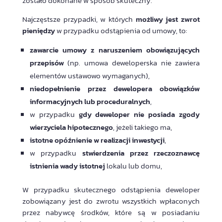
zostało dokonane w sposób skuteczny.
Najczęstsze przypadki, w których
możliwy jest zwrot
pieniędzy
w przypadku odstąpienia od umowy, to:
zawarcie umowy z naruszeniem obowiązujących
przepisów
(np. umowa deweloperska nie zawiera
elementów ustawowo wymaganych),
niedopełnienie przez dewelopera obowiązków
informacyjnych lub proceduralnych
,
w przypadku
gdy deweloper nie posiada zgody
wierzyciela hipotecznego
, jeżeli takiego ma,
istotne opóźnienie w realizacji inwestycji
,
w przypadku
stwierdzenia przez rzeczoznawcę
istnienia wady istotnej
lokalu lub domu,
W przypadku skutecznego odstąpienia deweloper
zobowiązany jest do zwrotu wszystkich wpłaconych
przez nabywcę środków, które są w posiadaniu