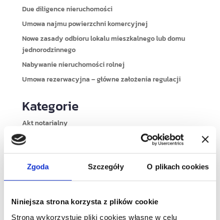
Due diligence nieruchomości
Umowa najmu powierzchni komercyjnej
Nowe zasady odbioru lokalu mieszkalnego lub domu
jednorodzinnego
Nabywanie nieruchomości rolnej
Umowa rezerwacyjna – główne założenia regulacji
Kategorie
Akt notarialny
bez kategorii
budownictwo
deweloper
Zgoda
Szczegóły
O plikach cookies
Due diligence nieruchomości
kredyt hipoteczny
Niniejsza strona korzysta z plików cookie
nieruchomości
Strona wykorzystuje pliki cookies własne w celu