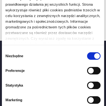
nowa ustawa deweloperska
prawidłowego działania jej wszystkich funkcji. Strona
przedsiębiorcy
wykorzystuje również pliki cookies podmiotów trzecich w
celu korzystania z zewnętrznych narzędzi analitycznych,
Służebność przesyłu
marketingowych i społecznościowych. Informacje
Umowa deweloperska
gromadzone za pośrednictwem tych plików cookies
przetwarzane są również przez dostawców narzędzi
zewnętrznych. Czy wyrażasz zgodę na korzystanie z
innych niż niezbędne plików cookies na zasadach
opisanych w
polityce prywatności
?
Wybór
Niezbędne
zgody
Kontakt:
+48 505 906 670
Preferencje
+48 509 641 175
biuro@khkancelaria.pl
Statystyka
Dane kancelarii:
Marketing