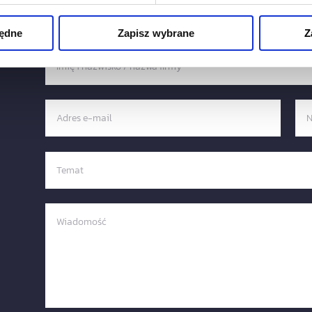
Napisz do nas:
będne
Zapisz wybrane
Z