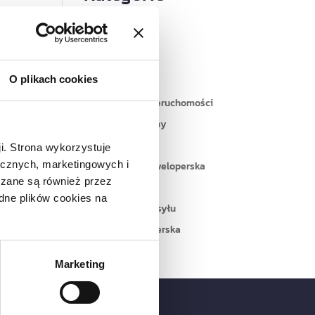
Akt notarialny
bez kategorii
budownictwo
O plikach cookies
deweloper
Due diligence nieruchomości
kredyt hipoteczny
nieruchomości
ji. Strona wykorzystuje
tycznych, marketingowych i
nowa ustawa deweloperska
zane są również przez
przedsiębiorcy
dne plików cookies na
Służebność przesyłu
Umowa deweloperska
Marketing