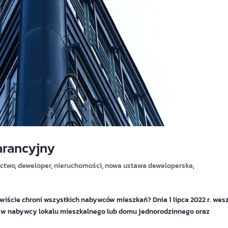
arancyjny
ctwo
,
deweloper
,
nieruchomości
,
nowa ustawa deweloperska
,
iście chroni wszystkich nabywców mieszkań? Dnia 1 lipca 2022 r. wes
praw nabywcy lokalu mieszkalnego lub domu jednorodzinnego oraz