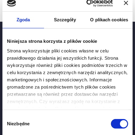
Umowa deweloperska
Zgoda
Szczegóły
O plikach cookies
Niniejsza strona korzysta z plików cookie
Kontakt:
Strona wykorzystuje pliki cookies własne w celu
prawidłowego działania jej wszystkich funkcji. Strona
+48 505 906 670
wykorzystuje również pliki cookies podmiotów trzecich w
+48 509 641 175
celu korzystania z zewnętrznych narzędzi analitycznych,
biuro@khkancelaria.pl
marketingowych i społecznościowych. Informacje
gromadzone za pośrednictwem tych plików cookies
przetwarzane są również przez dostawców narzędzi
Dane kancelarii:
zewnętrznych. Czy wyrażasz zgodę na korzystanie z
Kancelaria Radcy Prawnego Karolina Horoszczak
innych niż niezbędne plików cookies na zasadach
NIP 877-14-55-725, REGON 302854040
opisanych w
polityce prywatności
?
Wybór
Niezbędne
Kancelaria Radcy Prawnego Hanna Szczepankowska
zgody
NIP 973 -10-00-700, REGON 385256014