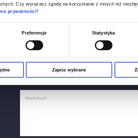
nych. Czy wyrażasz zgodę na korzystanie z innych niż niezbę
Napisz do nas:
yce prywatności
?
Preferencje
Statystyka
będne
Zapisz wybrane
Z