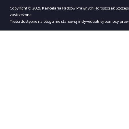
Copyright © 2026 Kancelaria Radców Prawnych Horoszczak Szczepa
zastrzeżone.
Treści dostępne na blogu nie stanowią indywidualnej pomocy prawnej