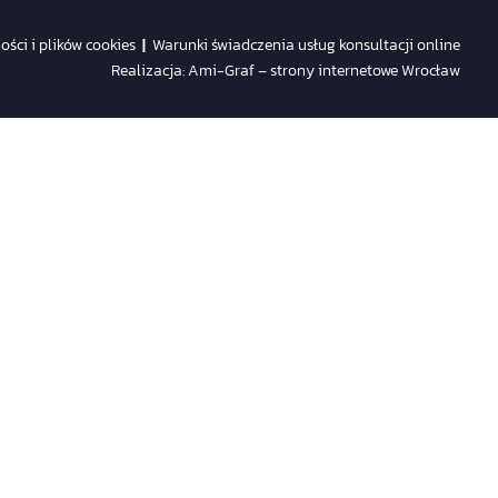
ości i plików cookies
|
Warunki świadczenia usług konsultacji online
Realizacja:
Ami-Graf – strony internetowe Wrocław