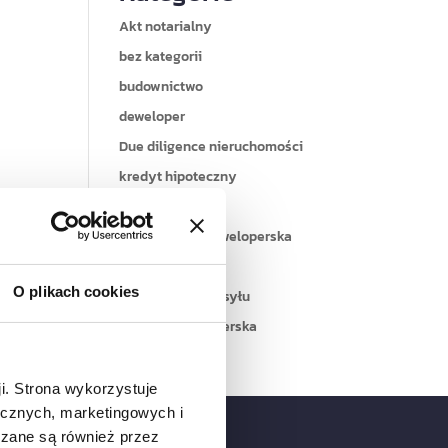
Akt notarialny
bez kategorii
budownictwo
deweloper
Due diligence nieruchomości
kredyt hipoteczny
nieruchomości
nowa ustawa deweloperska
przedsiębiorcy
O plikach cookies
Służebność przesyłu
Umowa deweloperska
ji. Strona wykorzystuje
tycznych, marketingowych i
zane są również przez