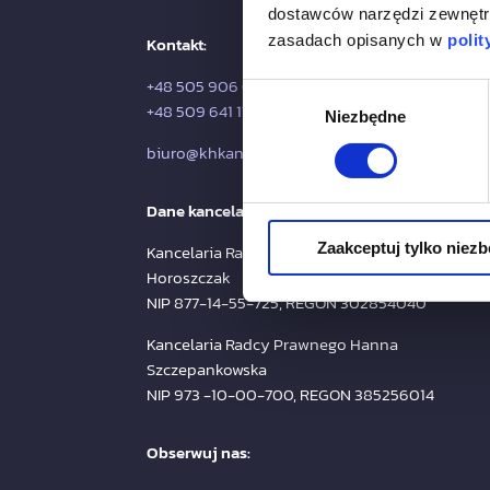
dostawców narzędzi zewnętrz
zasadach opisanych w
polit
Kontakt:
+48 505 906 670
Wybór
+48 509 641 175
Niezbędne
zgody
biuro@khkancelaria.pl
Dane kancelarii:
Zaakceptuj tylko niez
Kancelaria Radcy Prawnego Karolina
Horoszczak
NIP 877-14-55-725, REGON 302854040
Kancelaria Radcy Prawnego Hanna
Szczepankowska
NIP 973 -10-00-700, REGON 385256014
Obserwuj nas: