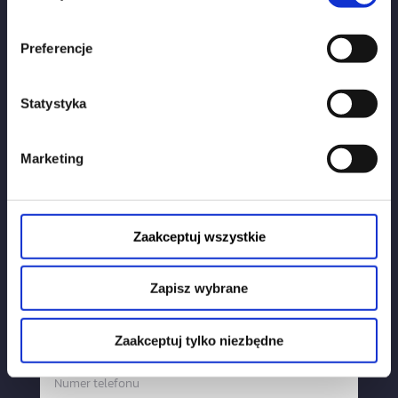
Kancelaria Radcy Prawnego Hanna Szczepankowska
NIP 973 -10-00-700, REGON 385256014
Preferencje
Obserwuj nas:
Statystyka
Marketing
Napisz do nas:
Zaakceptuj wszystkie
Zapisz wybrane
Zaakceptuj tylko niezbędne