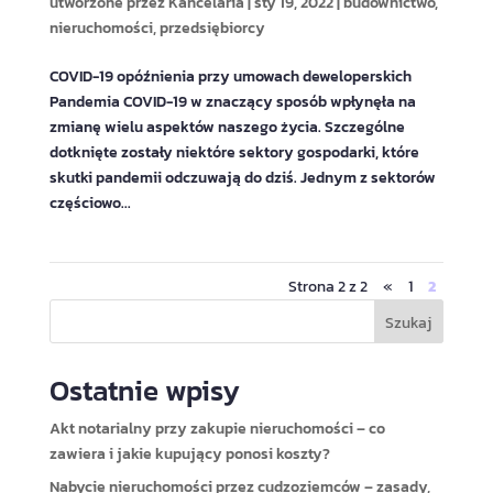
utworzone przez
Kancelaria
|
sty 19, 2022
|
budownictwo
,
nieruchomości
,
przedsiębiorcy
COVID-19 opóźnienia przy umowach deweloperskich
Pandemia COVID-19 w znaczący sposób wpłynęła na
zmianę wielu aspektów naszego życia. Szczególne
dotknięte zostały niektóre sektory gospodarki, które
skutki pandemii odczuwają do dziś. Jednym z sektorów
częściowo...
Strona 2 z 2
«
1
2
Szukaj
Ostatnie wpisy
Akt notarialny przy zakupie nieruchomości – co
zawiera i jakie kupujący ponosi koszty?
Nabycie nieruchomości przez cudzoziemców – zasady,