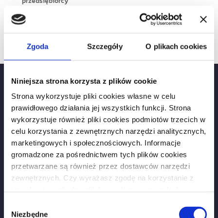
przedsiębiorcy
Służebność przesyłu
Umowa deweloperska
Zgoda
Szczegóły
O plikach cookies
Niniejsza strona korzysta z plików cookie
Strona wykorzystuje pliki cookies własne w celu
Kontakt:
prawidłowego działania jej wszystkich funkcji. Strona
wykorzystuje również pliki cookies podmiotów trzecich w
+48 505 906 670
celu korzystania z zewnętrznych narzędzi analitycznych,
+48 509 641 175
marketingowych i społecznościowych. Informacje
gromadzone za pośrednictwem tych plików cookies
biuro@khkancelaria.pl
przetwarzane są również przez dostawców narzędzi
zewnętrznych. Czy wyrażasz zgodę na korzystanie z
Dane kancelarii:
innych niż niezbędne plików cookies na zasadach
Kancelaria Radcy Prawnego Karolina Horoszczak
opisanych w
polityce prywatności
?
Wybór
NIP 877-14-55-725, REGON 302854040
Niezbędne
zgody