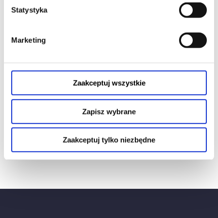
Akt notarialny
Statystyka
bez kategorii
budownictwo
Marketing
deweloper
Due diligence nieruchomości
kredyt hipoteczny
Zaakceptuj wszystkie
nieruchomości
nowa ustawa deweloperska
Zapisz wybrane
przedsiębiorcy
Służebność przesyłu
Zaakceptuj tylko niezbędne
Umowa deweloperska