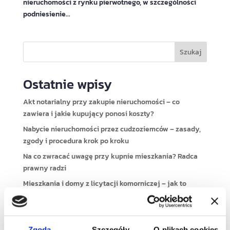
nieruchomości z rynku pierwotnego, w szczególności
podniesienie...
Szukaj
Ostatnie wpisy
Akt notarialny przy zakupie nieruchomości – co
zawiera i jakie kupujący ponosi koszty?
Nabycie nieruchomości przez cudzoziemców – zasady,
zgody i procedura krok po kroku
Na co zwracać uwagę przy kupnie mieszkania? Radca
prawny radzi
Mieszkania i domy z licytacji komorniczej – jak to
działa w praktyce?
Wyrok TK P 10/16 – co oznacza dla właścicieli działek z
urządzeniami przesyłowymi?
Zgoda
Szczegóły
O plikach cookies