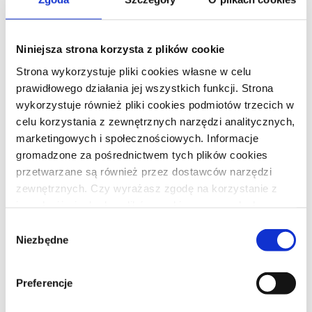
Umowa deweloperska – na co zwrócić uwagę przed jej
podpisaniem? Kluczowe zapisy, które musisz znać
Odstąpienie od umowy deweloperskiej a zwrot
Niniejsza strona korzysta z plików cookie
pieniędzy – kiedy możesz odzyskać wpłaconą kwotę?
Strona wykorzystuje pliki cookies własne w celu
Ustawa o jawności cen mieszkań — czasowy zakres
prawidłowego działania jej wszystkich funkcji. Strona
stosowania przepisów
wykorzystuje również pliki cookies podmiotów trzecich w
Kredyty oparte o WIBOR
celu korzystania z zewnętrznych narzędzi analitycznych,
marketingowych i społecznościowych. Informacje
Deweloperski Fundusz Gwarancyjny
gromadzone za pośrednictwem tych plików cookies
Due diligence nieruchomości
przetwarzane są również przez dostawców narzędzi
Umowa najmu powierzchni komercyjnej
zewnętrznych. Czy wyrażasz zgodę na korzystanie z
Nowe zasady odbioru lokalu mieszkalnego lub domu
innych niż niezbędne plików cookies na zasadach
jednorodzinnego
opisanych w
polityce prywatności
?
Wybór
Niezbędne
Nabywanie nieruchomości rolnej
zgody
Umowa rezerwacyjna – główne założenia regulacji
Preferencje
Kategorie